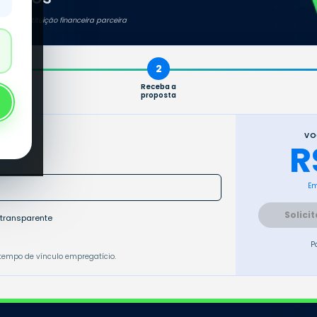
 pela instituição financeira parceira
2
Receba a
proposta
ão
VO
R
Em
Solici
 transparente
P
o tempo de vínculo empregatício.