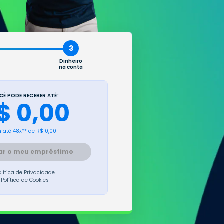
3
Dinheiro
na conta
CÊ PODE RECEBER ATÉ:
$ 0,00
 até 48x** de
R$ 0,00
tar o meu empréstimo
olítica de Privacidade
Política de Cookies