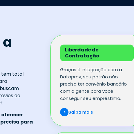
 a
Liberdade de
Contratação
Graças à integração com a
 tem total
Dataprev, seu patrão não
ara
precisa ter convênio bancário
e buscam
com a gente para você
révios da
conseguir seu empréstimo.
H.
Saiba mais
 oferecer
 precisa para