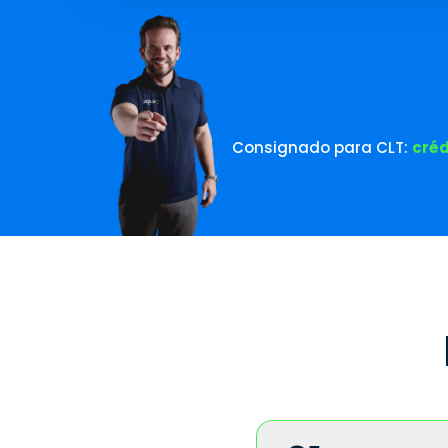
Consignado para CLT:
créd