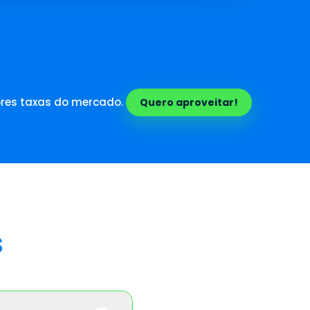
es taxas do mercado.
Quero aproveitar!
s