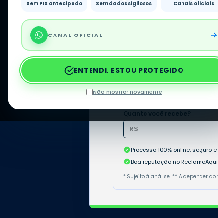
Sem PIX antecipado
Sem dados sigilosos
Canais oficiais
*Sujeito à análise da situação financeira e aprovação
CANAL OFICIAL
1
Faça a
simulação
ENTENDI, ESTOU PROTEGIDO
Não mostrar novamente
Faça sua simulaç
Quanto você recebe?
Processo 100% online, seguro e
Boa reputação no ReclameAqui
* Sujeito à análise. ** A depender d