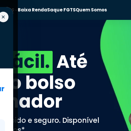
LT
INSS
Baixa Renda
Saque FGTS
Quem Somos
fácil.
Até
 no bolso
ar
alhador
, rápido e seguro. Disponível
vados*